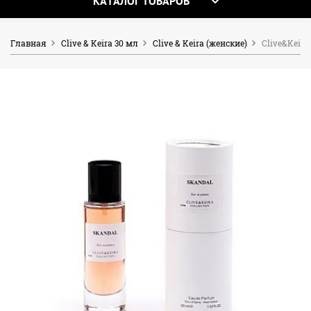
КАТАЛОГ ТОВАРОВ
Главная
Clive & Keira 30 мл
Clive & Keira (женские)
Clive&Keira