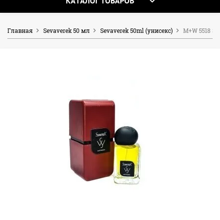
КАТАЛОГ ТОВАРОВ
Главная
Sevaverek 50 мл
Sevaverek 50ml (унисекс)
M+W 5518 Sev