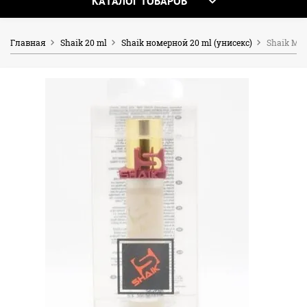
КАТАЛОГ ТОВАРОВ
Главная
Shaik 20 ml
Shaik номерной 20 ml (унисекс)
Shaik Mw 