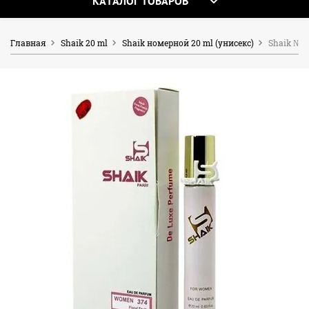
КАТАЛОГ ТОВАРОВ
Главная
Shaik 20 ml
Shaik номерной 20 ml (унисекс)
Shaik № 37